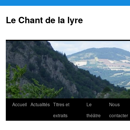
Aller
au
Le Chant de la lyre
contenu
Accueil
Actualités
Titres et
Le
Nous
extraits
théâtre
contacter