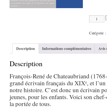
quantité
de
Chateaubria
Catégorie :
Les
Martyrs
Description
Informations complémentaires
Avis 
Description
François-René de Chateaubriand (1768-1
grand écrivain français du XIX
, et l’u
e
notre histoire. C’est donc un écrivain p
jeunes, pour les enfants. Voici son chef
la portée de tous.